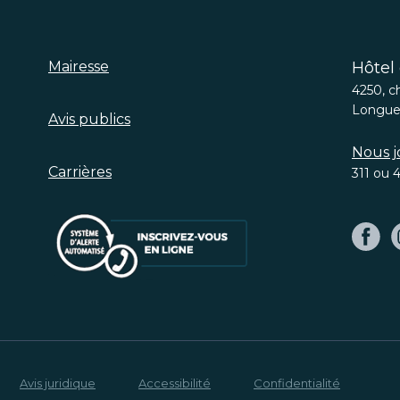
Mairesse
Hôtel 
4250, c
Longueu
Avis publics
Nous j
Carrières
311
ou
4
Avis juridique
Accessibilité
Confidentialité