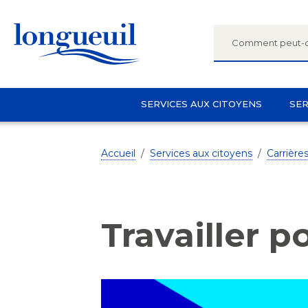
SERVICES AUX CITOYENS
SER
Menu
site
principal
Accueil
/
Services aux citoyens
/
Carrière
Travailler p