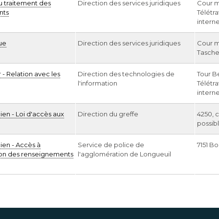
 traitement des
Direction des services juridiques
Cour m
nts
Télétra
intern
ue
Direction des services juridiques
Cour m
Tasche
 - Relation avec les
Direction des technologies de
Tour Be
l'information
Télétra
intern
en - Loi d'accès aux
Direction du greffe
4250, c
possibl
ien - Accès à
Service de police de
7151 B
tion des renseignements
l'agglomération de Longueuil