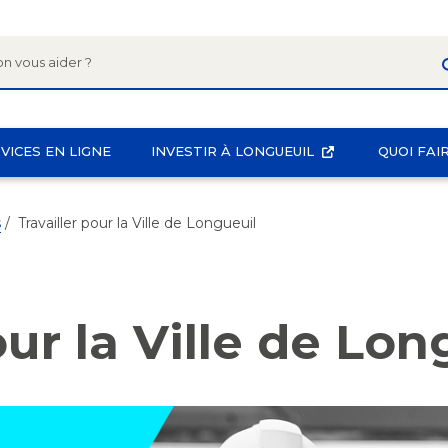
Aller
au
contenu
principal
VICES EN LIGNE
INVESTIR À LONGUEUIL
QUOI FAI
s
/
Travailler pour la Ville de Longueuil
our la Ville de Lon