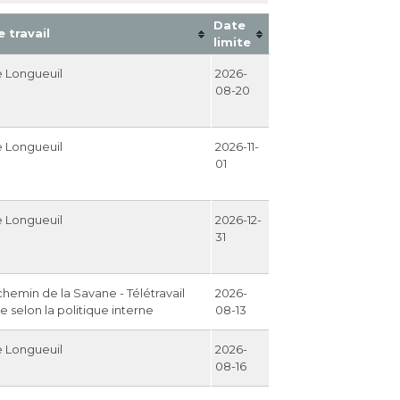
Date
e travail
limite
e Longueuil
2026-
08-20
e Longueuil
2026-11-
01
e Longueuil
2026-12-
31
chemin de la Savane - Télétravail
2026-
e selon la politique interne
08-13
e Longueuil
2026-
08-16