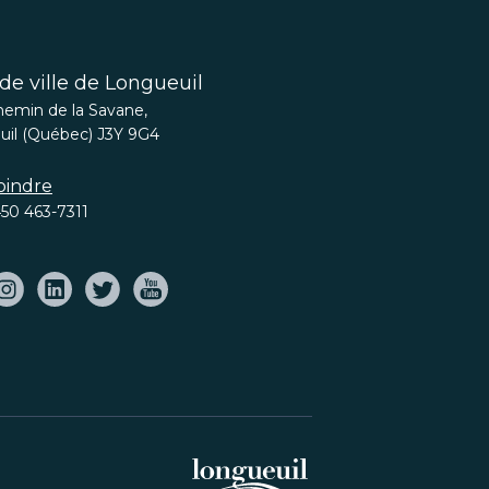
de ville de Longueuil
hemin de la Savane,
il (Québec) J3Y 9G4
oindre
50 463-7311